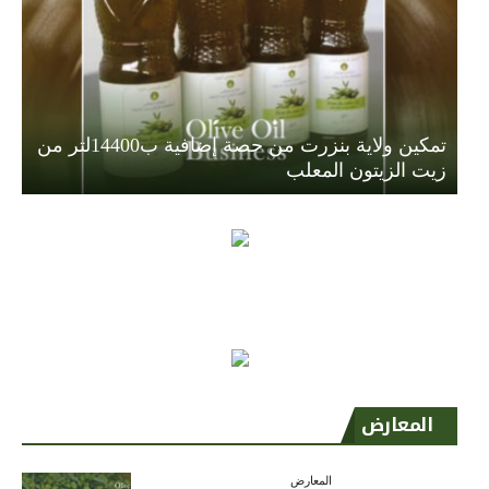
تمكين ولاية بنزرت من حصة إضافية ب14400لتر من
زيت الزيتون المعلب
المعارض
المعارض