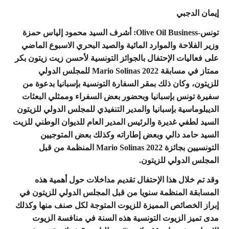
إيمان الدجبي
تونس-Olive Oil Business: أشرف السيد محمود إلياس حمزة
وزير الفلاحة والموارد المائية والصيد البحري الاسبوع الماضي
على فعاليات الإحتفال بالجوائز التونسية لأحسن زيت زيتون بكر
ممتاز في مسابقة Mario Solinas 2022 للمجلس الدولي
للزيتون، وكان ذلك بمقر السفارة التونسية بإسبانيا بدعوة من
سفيرة تونس بإسبانيا وبحضور بعض السفراء وممثلي البعثات
الديبلوماسية بإسبانيا والمدير التنفيذي للمجلس الدولي للزيتون
السيد لطفي غديرة والرئيس المدير العام للديوان الوطني للزيت
السيد حامد دالي وبعض إطاراته وكذلك بعض المتوجيين
التونسيين بجائزة Mario Solinas 2022 المنظمة من قبل
المجلس الدولي للزيتون.
وقد تم خلال هذا الإحتفال تقديم مداخلات حول أهمية هذه
المسابقة المنظمة سنويا من قبل المجلس الدولي للزيتون في
إبراز الخصائص المميزة للزيوت المتوجة لكل صنف منها وكذلك
مدى تميز الزيوت التونسية هذه السنة في منافسة الزيوت